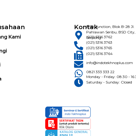
usahaan
Kontak
BSD Junction, Blok B-28 Jl.
Pahlawan Seribu, BSD City,
ang Kami
(021) 5316 3762
Serpong
(021) 5316 3763
(021) 5316 3765
ngi
(021) 5316 3764
info@indotekhnoplus.com
i
0821 333 333 22
Monday - Friday: 08:30 - 16
a
Saturday - Sunday: Closed