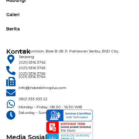
Hubungi
Galeri
Berita
Kontak
BSD Junction, Blok B-28 Jl. Pahlawan Seribu, BSD City,
Serpong
(021) 5316 3762
(021) 5316 3763
(021) 5316 3765
(021) 5316 3764
info@indotekhnoplus.com
0821 333 333 22
Monday - Friday: 08:30 - 16:30 WIB
Saturday - Sunday: Closed
Media Sosial