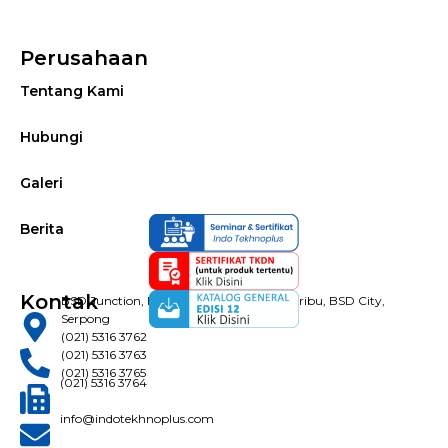
Perusahaan
Tentang Kami
Hubungi
Galeri
Berita
Kontak
BSD Junction, Blok B-28 Jl. Pahlawan Seribu, BSD City,
Serpong
(021) 5316 3762
(021) 5316 3763
(021) 5316 3765
(021) 5316 3764
info@indotekhnoplus.com