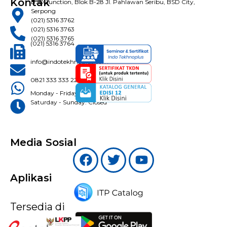
Kontak
BSD Junction, Blok B-28 Jl. Pahlawan Seribu, BSD City,
Serpong
(021) 5316 3762
(021) 5316 3763
(021) 5316 3765
(021) 5316 3764
info@indotekhnoplus.com
0821 333 333 22
Monday - Friday: 08:30 - 16:30 WIB
Saturday - Sunday: Closed
Media Sosial
Aplikasi
Tersedia di