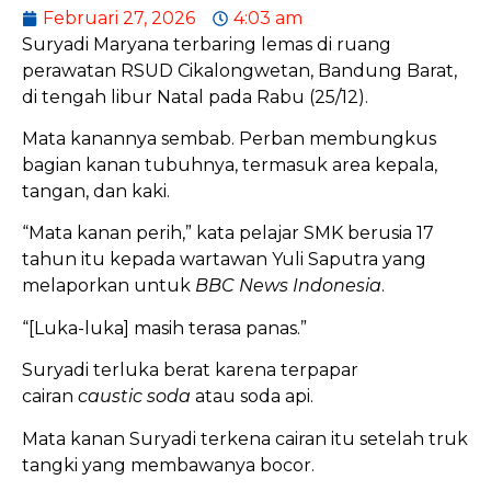
Februari 27, 2026
4:03 am
Suryadi Maryana terbaring lemas di ruang
perawatan RSUD Cikalongwetan, Bandung Barat,
di tengah libur Natal pada Rabu (25/12).
Mata kanannya sembab. Perban membungkus
bagian kanan tubuhnya, termasuk area kepala,
tangan, dan kaki.
“Mata kanan perih,” kata pelajar SMK berusia 17
tahun itu kepada wartawan Yuli Saputra yang
melaporkan untuk
BBC News Indonesia
.
“[Luka-luka] masih terasa panas.”
Suryadi terluka berat karena terpapar
cairan
caustic soda
atau soda api.
Mata kanan Suryadi terkena cairan itu setelah truk
tangki yang membawanya bocor.