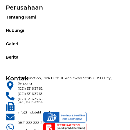
Perusahaan
Tentang Kami
Hubungi
Galeri
Berita
Kontak
BSD Junction, Blok B-28 Jl. Pahlawan Seribu, BSD City,
Serpong
(021) 5316 3762
(021) 5316 3763
(021) 5316 3765
(021) 5316 3764
info@indotekhnoplus.com
0821 333 333 22