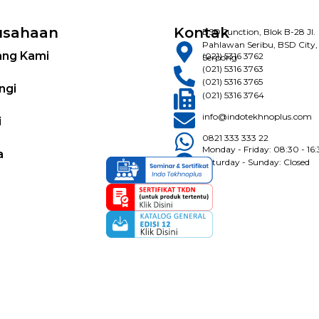
usahaan
Kontak
BSD Junction, Blok B-28 Jl.
Pahlawan Seribu, BSD City,
ang Kami
(021) 5316 3762
Serpong
(021) 5316 3763
(021) 5316 3765
ngi
(021) 5316 3764
info@indotekhnoplus.com
i
0821 333 333 22
Monday - Friday: 08:30 - 16
a
Saturday - Sunday: Closed