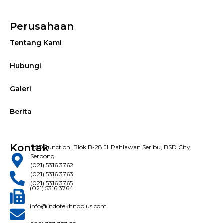
Perusahaan
Tentang Kami
Hubungi
Galeri
Berita
Kontak
BSD Junction, Blok B-28 Jl. Pahlawan Seribu, BSD City,
Serpong
(021) 5316 3762
(021) 5316 3763
(021) 5316 3765
(021) 5316 3764
info@indotekhnoplus.com