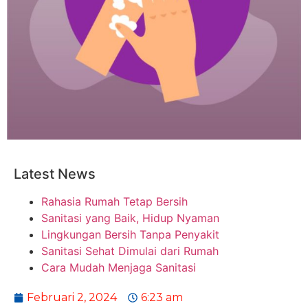
Latest News
Rahasia Rumah Tetap Bersih
Sanitasi yang Baik, Hidup Nyaman
Lingkungan Bersih Tanpa Penyakit
Sanitasi Sehat Dimulai dari Rumah
Cara Mudah Menjaga Sanitasi
Februari 2, 2024
6:23 am