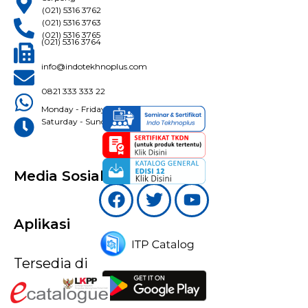
(021) 5316 3762
(021) 5316 3763
(021) 5316 3765
(021) 5316 3764
info@indotekhnoplus.com
0821 333 333 22
Monday - Friday: 08:30 - 16:30 WIB
Saturday - Sunday: Closed
Media Sosial
Aplikasi
Tersedia di