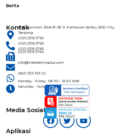
Berita
Kontak
BSD Junction, Blok B-28 Jl. Pahlawan Seribu, BSD City,
Serpong
(021) 5316 3762
(021) 5316 3763
(021) 5316 3765
(021) 5316 3764
info@indotekhnoplus.com
0821 333 333 22
Monday - Friday: 08:30 - 16:30 WIB
Saturday - Sunday: Closed
Media Sosial
Aplikasi