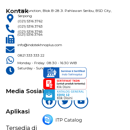
Kontak
BSD Junction, Blok B-28 Jl. Pahlawan Seribu, BSD City,
Serpong
(021) 5316 3762
(021) 5316 3763
(021) 5316 3765
(021) 5316 3764
info@indotekhnoplus.com
0821 333 333 22
Monday - Friday: 08:30 - 16:30 WIB
Saturday - Sunday: Closed
Media Sosial
Aplikasi
Tersedia di