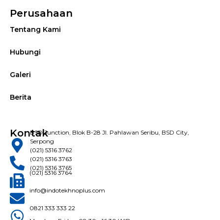
Perusahaan
Tentang Kami
Hubungi
Galeri
Berita
Kontak
BSD Junction, Blok B-28 Jl. Pahlawan Seribu, BSD City,
Serpong
(021) 5316 3762
(021) 5316 3763
(021) 5316 3765
(021) 5316 3764
info@indotekhnoplus.com
0821 333 333 22