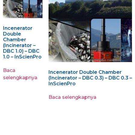
Incenerator
Double
Chamber
(Incinerator –
DBC 1.0) – DBC
1.0 – InScienPro
Baca
Incenerator Double Chamber
selengkapnya
(Incinerator – DBC 0.3) – DBC 0.3 –
InScienPro
Baca selengkapnya