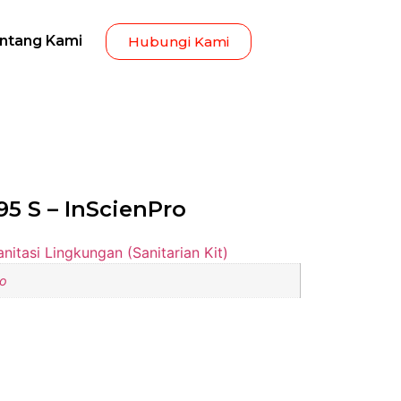
ntang Kami
Hubungi Kami
95 S – InScienPro
anitasi Lingkungan (Sanitarian Kit)
ro