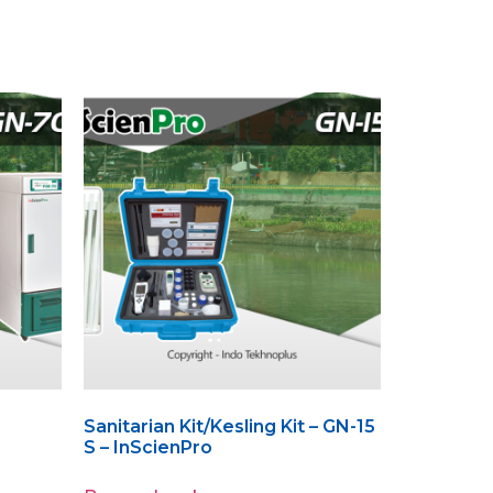
Sanitarian Kit/Kesling Kit – GN-15
S – InScienPro