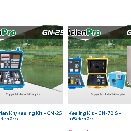
ian Kit/Kesling Kit – GN-25
Kesling Kit – GN-70 S –
ScienPro
InScienPro