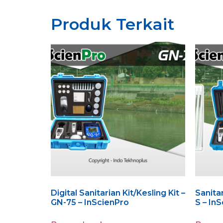
Produk Terkait
Digital Sanitarian Kit/Kesling Kit –
Sanitar
GN-75 – InScienPro
S – In