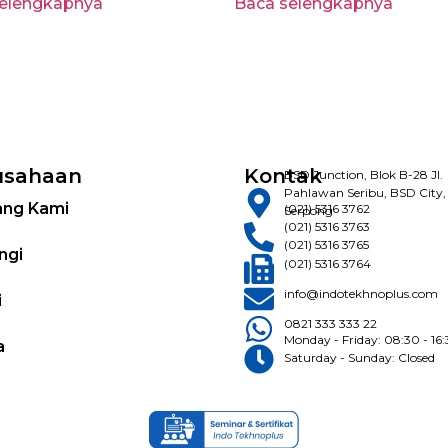
selengkapnya
Baca selengkapnya
usahaan
Kontak
BSD Junction, Blok B-28 Jl.
Pahlawan Seribu, BSD City,
ang Kami
(021) 5316 3762
Serpong
(021) 5316 3763
(021) 5316 3765
ngi
(021) 5316 3764
info@indotekhnoplus.com
i
0821 333 333 22
Monday - Friday: 08:30 - 16
a
Saturday - Sunday: Closed