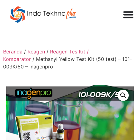
Beranda
/
Reagen
/
Reagen Tes Kit /
Komparator
/ Methanyl Yellow Test Kit (50 test) – 101-
009K/50 – Inagenpro