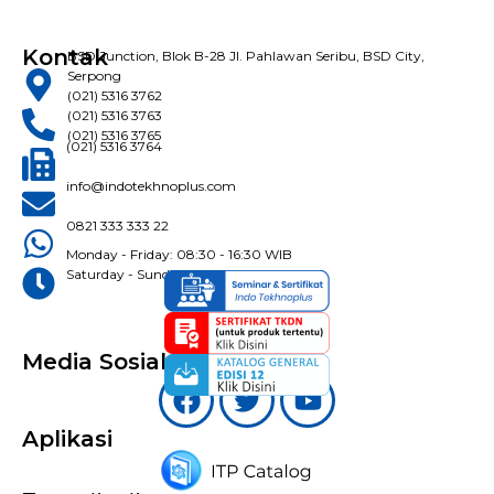
Kontak
BSD Junction, Blok B-28 Jl. Pahlawan Seribu, BSD City,
Serpong
(021) 5316 3762
(021) 5316 3763
(021) 5316 3765
(021) 5316 3764
info@indotekhnoplus.com
0821 333 333 22
Monday - Friday: 08:30 - 16:30 WIB
Saturday - Sunday: Closed
Media Sosial
Aplikasi