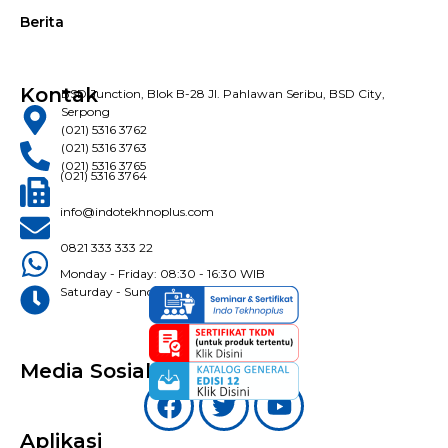
Berita
Kontak
BSD Junction, Blok B-28 Jl. Pahlawan Seribu, BSD City,
Serpong
(021) 5316 3762
(021) 5316 3763
(021) 5316 3765
(021) 5316 3764
info@indotekhnoplus.com
0821 333 333 22
Monday - Friday: 08:30 - 16:30 WIB
Saturday - Sunday: Closed
Media Sosial
Aplikasi