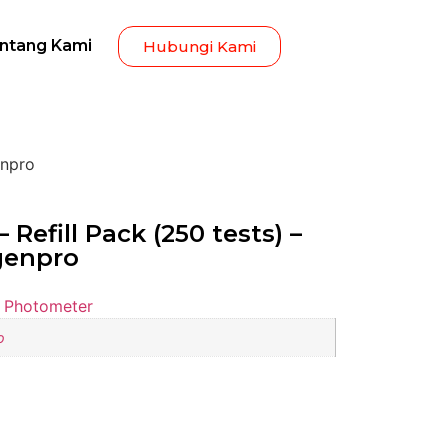
ntang Kami
Hubungi Kami
enpro
 Refill Pack (250 tests) –
genpro
 Photometer
o