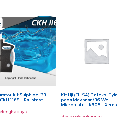
ator Kit Sulphide (30
Kit Uji (ELISA) Deteksi Tyl
 CKH 1168 – Palintest
pada Makanan/96 Well
Microplate – K906 – Xema
selengkapnya
Baca selengkapnya