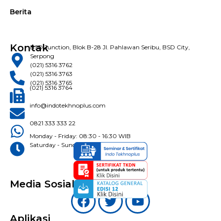
Berita
Kontak
BSD Junction, Blok B-28 Jl. Pahlawan Seribu, BSD City,
Serpong
(021) 5316 3762
(021) 5316 3763
(021) 5316 3765
(021) 5316 3764
info@indotekhnoplus.com
0821 333 333 22
Monday - Friday: 08:30 - 16:30 WIB
Saturday - Sunday: Closed
Media Sosial
Aplikasi