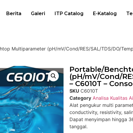
Berita
Galeri
ITP Catalog
E-Katalog
Te
chtop Multiparameter (pH/mV/Cond/RES/SAL/TDS/DO/Temp/
Portable/Bencht
(pH/mV/Cond/RE
– C6010T – Conso
SKU
C6010T
Category
Analisa Kualitas Ai
Alat pengukur multi parame
conductivity, resistivity, sa
Dapat menyimpan hingga 36
tanggal.