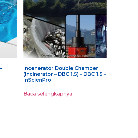
–
Incenerator Double Chamber
(Incinerator – DBC 1.5) – DBC 1.5 –
InScienPro
Baca selengkapnya