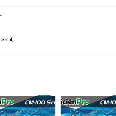
a
tional)