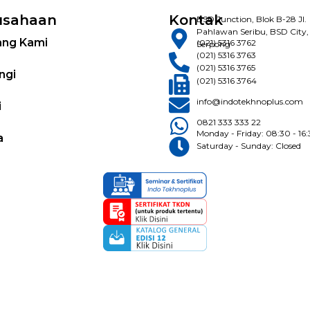
usahaan
Kontak
BSD Junction, Blok B-28 Jl.
Pahlawan Seribu, BSD City,
ang Kami
(021) 5316 3762
Serpong
(021) 5316 3763
(021) 5316 3765
ngi
(021) 5316 3764
info@indotekhnoplus.com
i
0821 333 333 22
Monday - Friday: 08:30 - 16
a
Saturday - Sunday: Closed