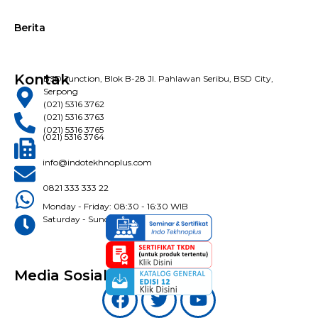
Berita
Kontak
BSD Junction, Blok B-28 Jl. Pahlawan Seribu, BSD City,
Serpong
(021) 5316 3762
(021) 5316 3763
(021) 5316 3765
(021) 5316 3764
info@indotekhnoplus.com
0821 333 333 22
Monday - Friday: 08:30 - 16:30 WIB
Saturday - Sunday: Closed
Media Sosial