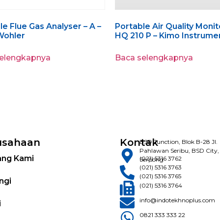
le Flue Gas Analyser – A –
Portable Air Quality Monit
Wohler
HQ 210 P – Kimo Instrume
selengkapnya
Baca selengkapnya
usahaan
Kontak
BSD Junction, Blok B-28 Jl.
Pahlawan Seribu, BSD City,
ang Kami
(021) 5316 3762
Serpong
(021) 5316 3763
(021) 5316 3765
ngi
(021) 5316 3764
info@indotekhnoplus.com
i
0821 333 333 22