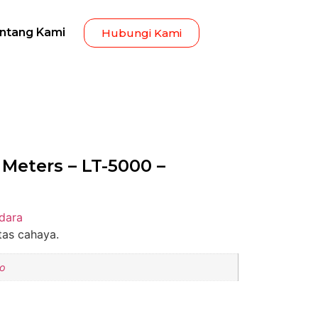
ntang Kami
Hubungi Kami
 Meters – LT-5000 –
Udara
tas cahaya.
ro