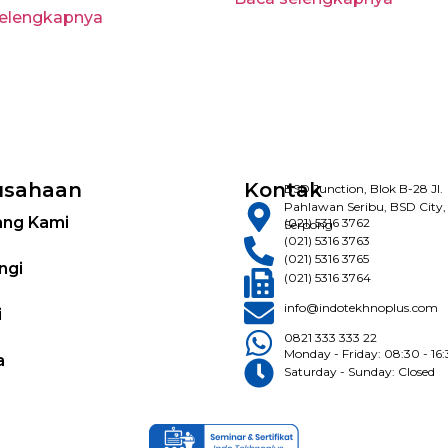
selengkapnya
usahaan
Kontak
BSD Junction, Blok B-28 Jl.
Pahlawan Seribu, BSD City,
ang Kami
(021) 5316 3762
Serpong
(021) 5316 3763
(021) 5316 3765
ngi
(021) 5316 3764
info@indotekhnoplus.com
i
0821 333 333 22
Monday - Friday: 08:30 - 16
a
Saturday - Sunday: Closed