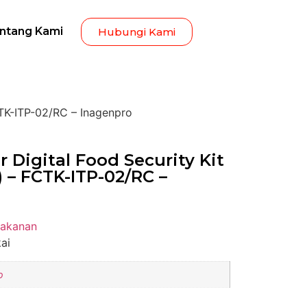
ntang Kami
Hubungi Kami
CTK-ITP-02/RC – Inagenpro
r Digital Food Security Kit
 – FCTK-ITP-02/RC –
Makanan
kai
o