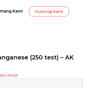
ntang Kami
Hubungi Kami
anganese (250 test) – AK
sia Umum