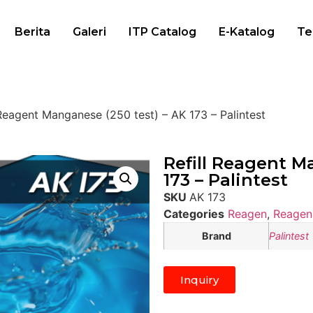
Berita
Galeri
ITP Catalog
E-Katalog
Te
 Reagent Manganese (250 test) – AK 173 – Palintest
Refill Reagent M
173 – Palintest
SKU
AK 173
Categories
Reagen
,
Reagen
Brand
Palintest
Inquiry