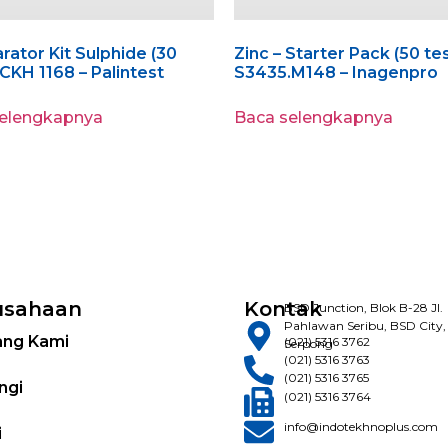
ator Kit Sulphide (30
Zinc – Starter Pack (50 tes
 CKH 1168 – Palintest
S3435.M148 – Inagenpro
selengkapnya
Baca selengkapnya
usahaan
Kontak
BSD Junction, Blok B-28 Jl.
Pahlawan Seribu, BSD City,
ang Kami
(021) 5316 3762
Serpong
(021) 5316 3763
(021) 5316 3765
ngi
(021) 5316 3764
info@indotekhnoplus.com
i