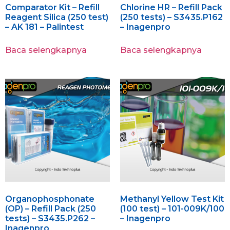
Comparator Kit – Refill
Chlorine HR – Refill Pack
Reagent Silica (250 test)
(250 tests) – S3435.P162
– AK 181 – Palintest
– Inagenpro
Baca selengkapnya
Baca selengkapnya
Organophosphonate
Methanyl Yellow Test Kit
(OP) – Refill Pack (250
(100 test) – 101-009K/100
tests) – S3435.P262 –
– Inagenpro
Inagenpro