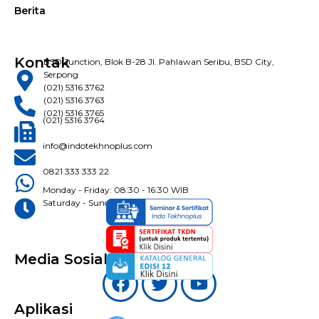
Berita
Kontak
BSD Junction, Blok B-28 Jl. Pahlawan Seribu, BSD City,
Serpong
(021) 5316 3762
(021) 5316 3763
(021) 5316 3765
(021) 5316 3764
info@indotekhnoplus.com
0821 333 333 22
Monday - Friday: 08:30 - 16:30 WIB
Saturday - Sunday: Closed
Media Sosial
Aplikasi