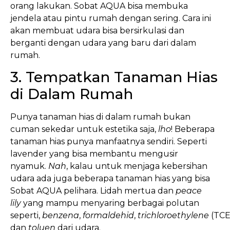
orang lakukan. Sobat AQUA bisa membuka
jendela atau pintu rumah dengan sering. Cara ini
akan membuat udara bisa bersirkulasi dan
berganti dengan udara yang baru dari dalam
rumah.
3. Tempatkan Tanaman Hias
di Dalam Rumah
Punya tanaman hias di dalam rumah bukan
cuman sekedar untuk estetika saja,
lho
! Beberapa
tanaman hias punya manfaatnya sendiri. Seperti
lavender yang bisa membantu mengusir
nyamuk.
Nah
, kalau untuk menjaga kebersihan
udara ada juga beberapa tanaman hias yang bisa
Sobat AQUA pelihara. Lidah mertua dan
peace
lily
yang mampu menyaring berbagai polutan
seperti,
benzena
,
formaldehid
,
trichloroethylene
(TCE
dan
toluen
dari udara.