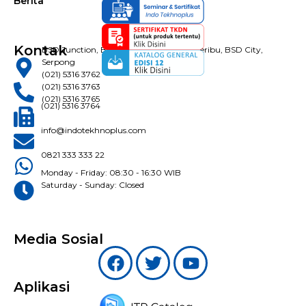
Berita
Kontak
BSD Junction, Blok B-28 Jl. Pahlawan Seribu, BSD City,
Serpong
(021) 5316 3762
(021) 5316 3763
(021) 5316 3765
(021) 5316 3764
info@indotekhnoplus.com
0821 333 333 22
Monday - Friday: 08:30 - 16:30 WIB
Saturday - Sunday: Closed
Media Sosial
Aplikasi