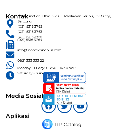
Kontak
BSD Junction, Blok B-28 Jl. Pahlawan Seribu, BSD City,
Serpong
(021) 5316 3762
(021) 5316 3763
(021) 5316 3765
(021) 5316 3764
info@indotekhnoplus.com
0821 333 333 22
Monday - Friday: 08:30 - 16:30 WIB
Saturday - Sunday: Closed
Media Sosial
Aplikasi