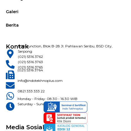
Galeri
Berita
Kontak
BSD Junction, Blok B-28 Jl. Pahlawan Seribu, BSD City,
Serpong
(021) 5316 3762
(021) 5316 3763
(021) 5316 3765
(021) 5316 3764
info@indotekhnoplus.com
0821 333 333 22
Monday - Friday: 08:30 - 16:30 WIB
Saturday - Sunday: Closed
Media Sosial