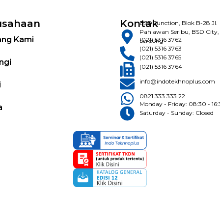
usahaan
Kontak
BSD Junction, Blok B-28 Jl.
Pahlawan Seribu, BSD City,
ang Kami
(021) 5316 3762
Serpong
(021) 5316 3763
(021) 5316 3765
ngi
(021) 5316 3764
info@indotekhnoplus.com
i
0821 333 333 22
Monday - Friday: 08:30 - 16
a
Saturday - Sunday: Closed