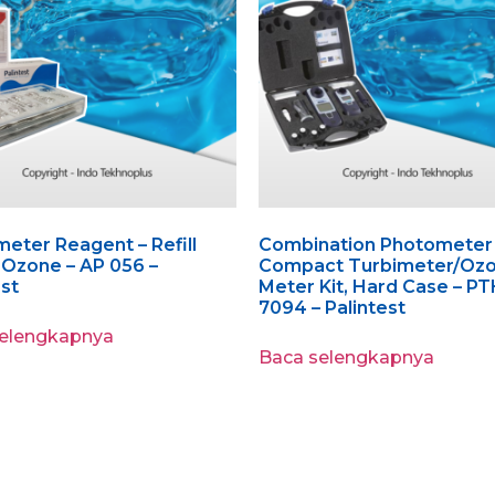
eter Reagent – Refill
Combination Photometer 
 Ozone – AP 056 –
Compact Turbimeter/Oz
est
Meter Kit, Hard Case – P
7094 – Palintest
selengkapnya
Baca selengkapnya