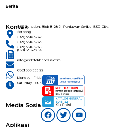
Berita
Kontak
BSD Junction, Blok B-28 Jl. Pahlawan Seribu, BSD City,
Serpong
(021) 5316 3762
(021) 5316 3763
(021) 5316 3765
(021) 5316 3764
info@indotekhnoplus.com
0821 333 333 22
Monday - Friday: 08:30 - 16:30 WIB
Saturday - Sunday: Closed
Media Sosial
Aplikasi