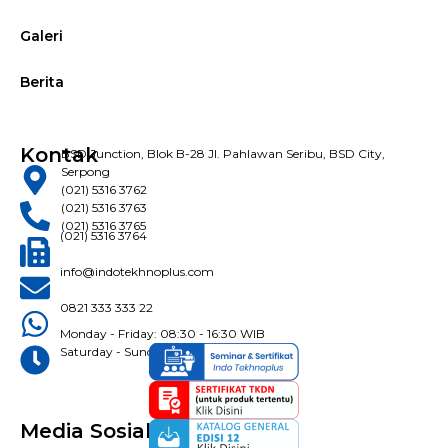
Galeri
Berita
Kontak
BSD Junction, Blok B-28 Jl. Pahlawan Seribu, BSD City,
Serpong
(021) 5316 3762
(021) 5316 3763
(021) 5316 3765
(021) 5316 3764
info@indotekhnoplus.com
0821 333 333 22
Monday - Friday: 08:30 - 16:30 WIB
Saturday - Sunday: Closed
Media Sosial