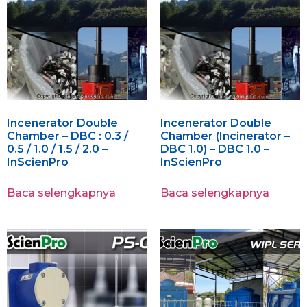
Incenerator Double
Incenerator Double
Chamber – DBC : 0.3 /
Chamber (Incinerator –
0.5 / 1.0 / 1.5 / 2.0 –
DBC 1.0) – DBC 1.0 –
InScienPro
InScienPro
Baca selengkapnya
Baca selengkapnya