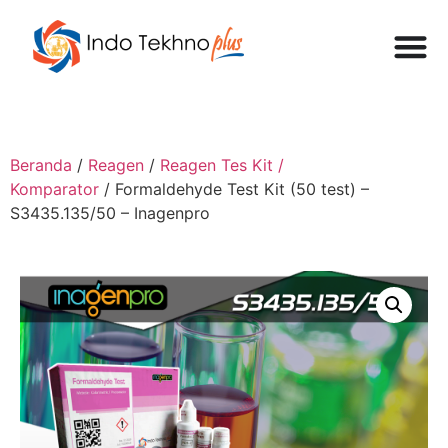
Beranda
/
Reagen
/
Reagen Tes Kit /
Komparator
/ Formaldehyde Test Kit (50 test) –
S3435.135/50 – Inagenpro