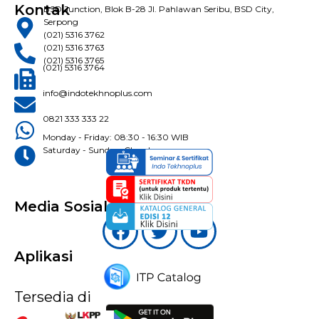
Kontak
BSD Junction, Blok B-28 Jl. Pahlawan Seribu, BSD City,
Serpong
(021) 5316 3762
(021) 5316 3763
(021) 5316 3765
(021) 5316 3764
info@indotekhnoplus.com
0821 333 333 22
Monday - Friday: 08:30 - 16:30 WIB
Saturday - Sunday: Closed
Media Sosial
Aplikasi
Tersedia di